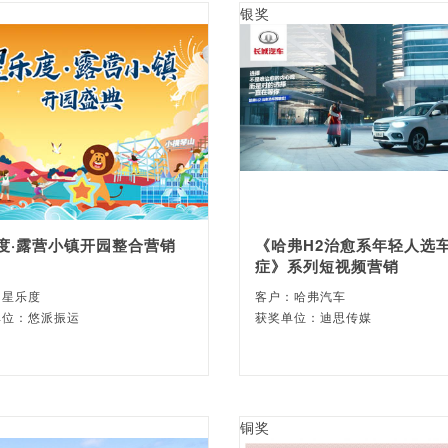
银奖
度·露营小镇开园整合营销
《哈弗H2治愈系年轻人选
症》系列短视频营销
：星乐度
客户：哈弗汽车
单位：悠派振运
获奖单位：迪思传媒
铜奖