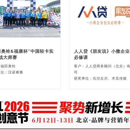
田奥铃&福康杯”中国轻卡实
人人贷《朋友说》小微企业
战大师赛
必修课
：福田奥铃
客户：人人贷商务顾问（北京）
单位：汉诺睿雅
司
获奖单位：右尔左尔、木瓜传媒