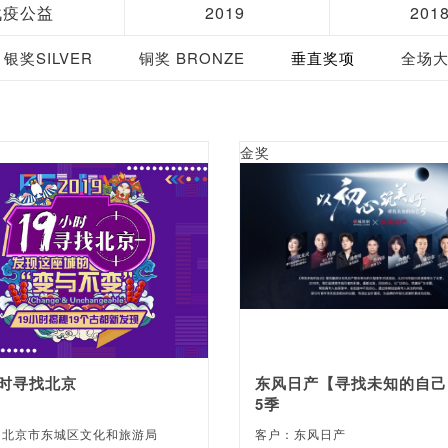
战疫公益
2019
201
银奖SILVER
铜奖 BRONZE
垂直奖项
全场大奖
金奖
小时寻找北京
东风日产【寻找未知的自己
5季
：北京市东城区文化和旅游局
客户：东风日产