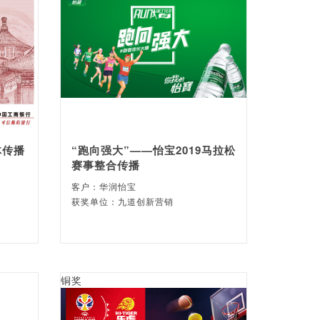
体传播
“跑向强大”——怡宝2019马拉松
赛事整合传播
司
客户：华润怡宝
获奖单位：九道创新营销
铜奖