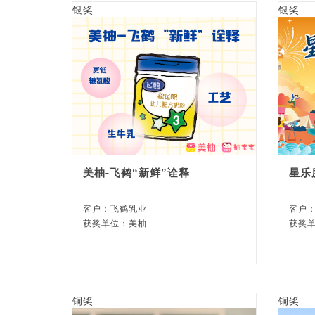
银奖
银奖
美柚-飞鹤“新鲜”诠释
星乐
客户：飞鹤乳业
客户
获奖单位：美柚
获奖
铜奖
铜奖