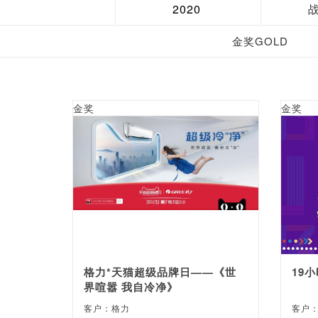
2020
金奖GOLD
金奖
金奖
格力*天猫超级品牌日——《世
19
界喧嚣 我自冷净》
客户：格力
客户