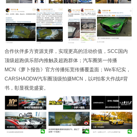
合作伙伴多方资源支撑，实现更高的活动价值，SCC国内
顶级超跑俱乐部内推触及超跑群体；汽车圈第一传播
MCN《萝卜报告》官方传播拓宽传播覆盖面；We车纪实，
CARSHAODW汽车圈顶级拍摄MCN，以#拍客大作战#背
书，彰显视觉盛宴。