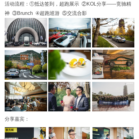
活动流程：①抵达签到，超跑展示 ②KOL分享——竞驰精
神 ③Brunch ④超跑巡游 ⑤交流合影
分享嘉宾：