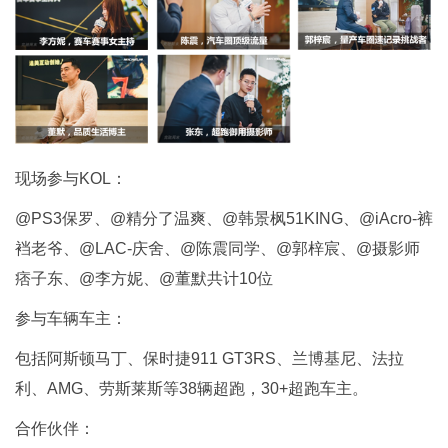
现场参与KOL：
@PS3保罗、@精分了温爽、@韩景枫51KING、@iAcro-裤
裆老爷、@LAC-庆舍、@陈震同学、@郭梓宸、@摄影师
痞子东、@李方妮、@董默共计10位
参与车辆车主：
包括阿斯顿马丁、保时捷911 GT3RS、兰博基尼、法拉
利、AMG、劳斯莱斯等38辆超跑，30+超跑车主。
合作伙伴：