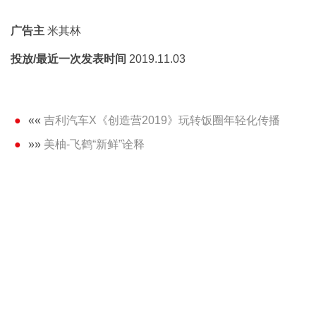
广告主
米其林
投放/最近一次发表时间
2019.11.03
««
吉利汽车X《创造营2019》玩转饭圈年轻化传播
»»
美柚-飞鹤“新鲜”诠释