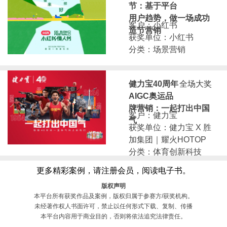
节：基于平台
用户趋势，做一场成功
客户：小红书
造节营销
获奖单位：小红书
分类：场景营销
健力宝40周年
全场大奖
AIGC奥运品
牌营销：一起打出中国
客户：健力宝
气
获奖单位：健力宝 X 胜
加集团｜耀火HOTOP
分类：体育创新科技
更多精彩案例，请注册会员，阅读电子书。
版权声明
本平台所有获奖作品及案例，版权归属于参赛方/获奖机构。
未经著作权人书面许可，禁止以任何形式下载、复制、传播
本平台内容用于商业目的，否则将依法追究法律责任。