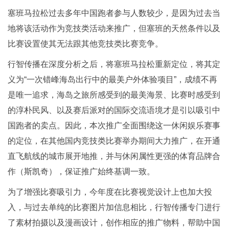
塞班马拉松过去多年中国跑者参与人数较少，是因为过去当
地将该活动作为竞技类活动来推广，但塞班的天然条件以及
比赛设置使其无法跟其他竞技类比赛竞争。
行智传播在深度分析之后，将塞班马拉松重新定位，将其定
义为“一次错峰海岛出行中的最美户外体验项目”，成绩不再
是唯一追求，海岛之旅所感受到的最美海景、比赛时感受到
的淳朴民风、以及赛后派对的国际交流语境才是引以吸引中
国跑者的卖点。因此，本次推广全面围绕这一休闲娱乐赛事
的定位，在其他国内竞技类比赛举办期间大力推广，在开通
直飞航线的城市展开地推，并与休闲属性更强的体育品牌合
作（斯凯奇），保证推广始终基调一致。
为了增强比赛吸引力，今年度在比赛视觉设计上也加大投
入，与过去单纯的比赛图片加信息相比，行智传播专门进行
了素材拍摄以及漫画设计，创作相应的推广物料，帮助中国