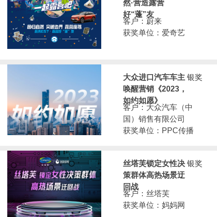
然·营造露营
好“蓬”友
客户：蔚来
获奖单位：爱奇艺
大众进口汽车车主
银奖
唤醒营销《2023，
如约如愿》
客户：大众汽车（中
国）销售有限公司
获奖单位：PPC传播
丝塔芙锁定女性决
银奖
策群体高热场景迂
回战
客户：丝塔芙
获奖单位：妈妈网