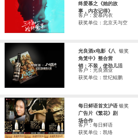
终爱慕之《她的故
事，内衣记得》
客户：爱慕内衣
获奖单位：北京天与空
光良酒x电影《八
银奖
角笼中》整合营
销：不装，使劲儿活
客户：光良酒业
获奖单位：世纪鲲鹏
每日鲜语首支沪语
银奖
广告片《繁花》剧
场合作
客户：每日鲜语
获奖单位：凯络