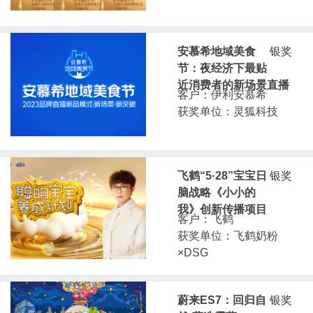
安慕希地域美食
银奖
节：夜经济下最贴
近消费者的新场景直播
客户：伊利安慕希
获奖单位：灵狐科技
飞鹤“5·28”宝宝日
银奖
脑战略《小小的
我》创新传播项目
客户：飞鹤
获奖单位：飞鹤奶粉
×DSG
蔚来ES7：回归自
银奖