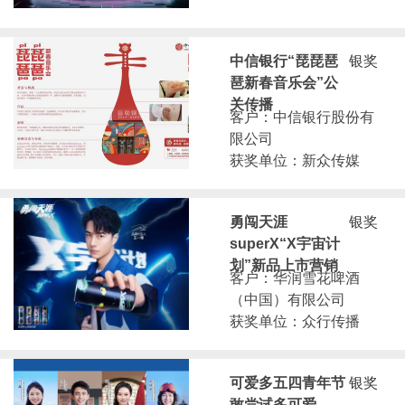
中信银行“琵琵琶
银奖
琶新春音乐会”公
关传播
客户：中信银行股份有
限公司
获奖单位：新众传媒
勇闯天涯
银奖
superX“X宇宙计
划”新品上市营销
客户：华润雪花啤酒
（中国）有限公司
获奖单位：众行传播
可爱多五四青年节
银奖
敢尝试多可爱