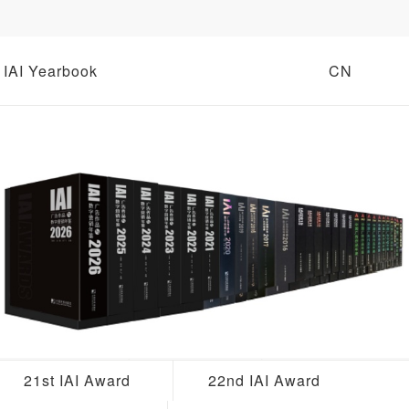
IAI Yearbook
CN
21st IAI Award
22nd IAI Award