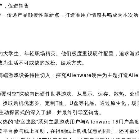
户，促进销售
潜在用户，传递产品颠覆性革新点，打造准用户情感共鸣成为本次
家境较好的大学生、年轻职场精英。他们极度重视硬件配置，追求
成为生活不可或缺的放松、娱乐方式。
位高端游戏设备特性切入，探究Alienware硬件为主题打造Ali
，颠覆时空”探秘内部硬件世界游戏。从显示、运存、散热、处
，换取购机优惠券、定制T恤、U盘等礼品。通过原生化，场
能进行了主动探索式的深入了解，并最终引导至销售。
的“密室逃脱”系列主题游戏用户与Alienware 15用户高
读平台参与线上互动，在得到线上购机优惠的同时，还可额外