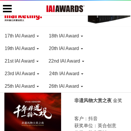
17th IAI Award
18th IAI Award
19th IAI Award
20th IAI Award
21st IAI Award
22nd IAI Award
23rd IAI Award
24th IAI Award
25th IAI Award
26th IAl Award
非遗风物大赏之夜
金奖
客户：抖音
获奖单位：英合创意