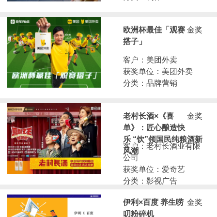
欧洲杯最佳「观赛
金奖
搭子」
客户：美团外卖
获奖单位：美团外卖
分类：品牌营销
老村长酒×《喜
金奖
单》：匠心酿造快
乐 “饮”领国民纯粮酒新
客户：老村长酒业有限
风潮
公司
获奖单位：爱奇艺
分类：影视广告
伊利×百度 养生唠
金奖
叨粉碎机