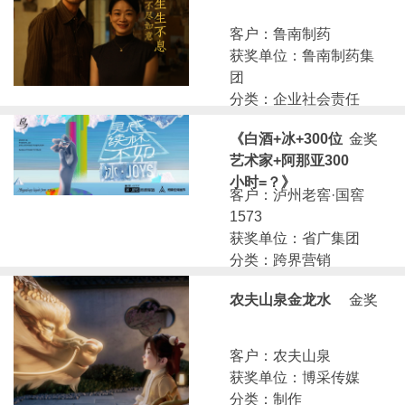
客户：鲁南制药
获奖单位：鲁南制药集
团
分类：企业社会责任
《白酒+冰+300位
金奖
艺术家+阿那亚300
小时=？》
客户：泸州老窖·国窖
1573
获奖单位：省广集团
分类：跨界营销
农夫山泉金龙水
金奖
客户：农夫山泉
获奖单位：博采传媒
分类：制作