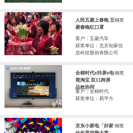
人民五菱上春晚 五
铜奖
菱春晚红口罩
客户：五菱汽车
获奖单位：北京知家信
息科技股份有限公司
全棉时代x抖屏x电
铜奖
视淘宝 双11跨屏
品效协同
客户：全棉时代
获奖单位：易平方
京东小家电「好家
铜奖
伙年度趋势大赏」