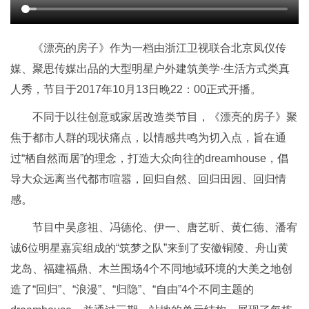
《漂亮的房子》作为一档由浙江卫视联合北京凤仪传
媒、聚思传媒出品的大型明星户外建筑美学·生活方式类真
人秀，节目于2017年10月13日晚22：00正式开播。
不同于以往创意或家居改造类节目，《漂亮的房子》聚
焦于都市人群的现状痛点，以情感共鸣为切入点，旨在通
过“栖自然而居”的理念，打造大众向往的dreamhouse，倡
导大众远离当代都市喧嚣，回归自然、回归田园、回归情
感。
节目中吴彦祖、冯德伦、伊一、唐艺昕、黄仁德、潘宥
诚6位明星嘉宾组成的“筑梦之队”来到了安徽铜陵、舟山黄
龙岛、福建福鼎、木兰围场4个不同地域环境的大美之地创
造了“回归”、“浪漫”、“归隐”、“自由”4个不同主题的