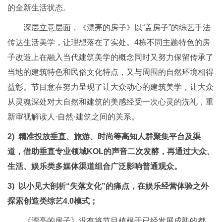
的全新生活状态。
深层立意层面，《漂亮的房子》以“盖房子”的综艺手法
传达生活美学，让理想落在了实处。4栋不同主题特色的房
子改造上在融入当代建筑美学的概念同时又努力保留传承了
当地的建筑特色和民俗文化特点，又与周围的自然环境相得
益彰。节目意在努力呈现了让大众动心的建筑美学，让大众
从灵魂深处对大自然和建筑的美感经受一次心灵的洗礼，重
新审视解读人·自然·建筑之间的关系。
2)
精准投放垂直、旅游、时尚等高知人群聚集平台及渠
道，借助垂直专业领域KOL的声音二次发酵，再通过大众、
生活、娱乐类多媒体渠道组合广泛影响普通观众。
3)
以小见大剖析“失落文化”的痛点
，
在娱乐经营体验之外
探索创造类综艺4.0
模式；
《漂亮的房子》没有将节目植根于已经发展成熟的都