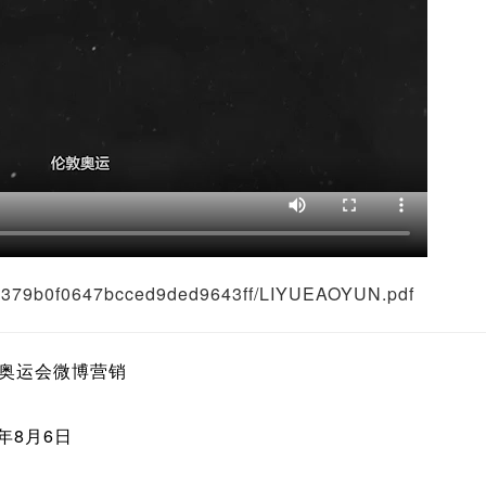
7b379b0f0647bcced9ded9643ff/LIYUEAOYUN.pdf
约奥运会微博营销
6年8月6日