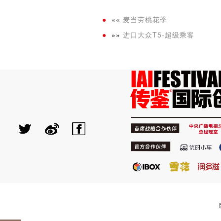
««
麦当劳桃花季
»»
进口大众T5-超级乘客