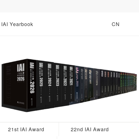
IAI Yearbook
CN
21st IAI Award
22nd IAI Award