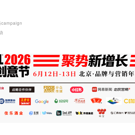
ampaign
动