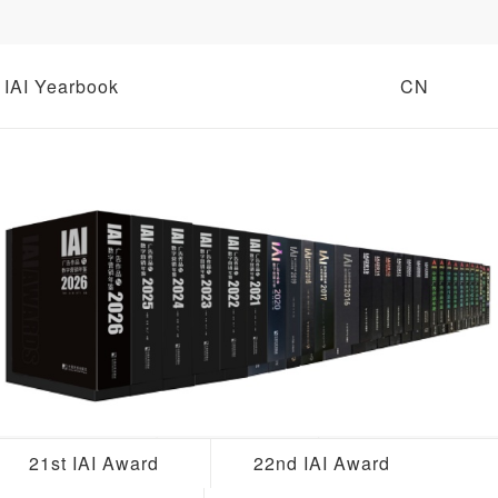
IAI Yearbook
CN
21st IAI Award
22nd IAI Award