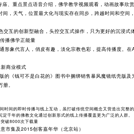
庙、重点景点语音介绍，佛学教学视频观看，动画故事欣赏
，时间，天气，位置最大化与现实存在同步，跨越时间和空间，
D角色交互的创新型融合，头控交互式操作，只为更好的沉浸式
 传播佛学正能量
的卡通形象代言人，俏皮有趣，淡化宗教色彩，提高传播度。在A
R新商业模式
出版的《钱可不是白花的》图书中捆绑销售暴风魔镜纸壳版及
万册。
时间的即时传播与线上互动，虽打破传统空间概念又营造出完整的
沉淀千年的佛教文化通过创新形式的线上传播覆盖更为广泛的人群。
突破8000次下载量
意市集及2015创客嘉年华（北京站）