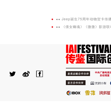
««
Jeep诞生75周年动物贺卡传播c
»»
《倩女幽魂》《微微》影游联