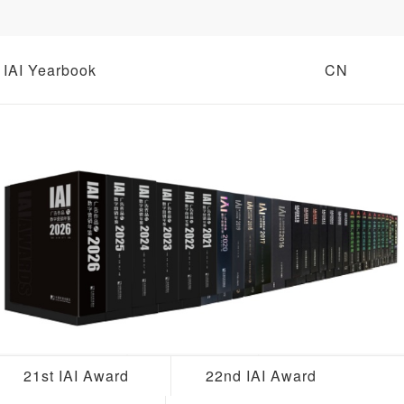
IAI Yearbook
CN
21st IAI Award
22nd IAI Award