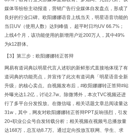
媒体等纷纷主动报道，营销广告行业媒体自发盘点，形成了
良好的行业口碑。欧阳娜娜语音上线当天，明星语音功能的
当日UV（使用人数）达到峰值， 超平时日均UV 66.7%；
上线4个月，该功能使用的新增用户近200万人，其中49%
为k12群体。
【3】第三步：欧阳娜娜转正答辩
网易有道词典以明星代言人述职的新鲜形式直接地体现了有
道词典的功能亮点，并宣传了此次有道词典「明星语音全新
升级」的核心卖点。自视频发布后，#欧阳娜娜转正答辩#站
外曝光达1.2亿，讨论2.7w。除微博外，本次TVC视频还进
行了多平台分发投放。在微信端，相关话题文章总阅读量达
31w，其中，网友对欧阳娜娜转正答辩PPT反响强烈，引发
20+职业公众号自发转载分析；相关视频在视频号总播放量
达168万，总互动8.7万。通过定向投放互联网、学生、求