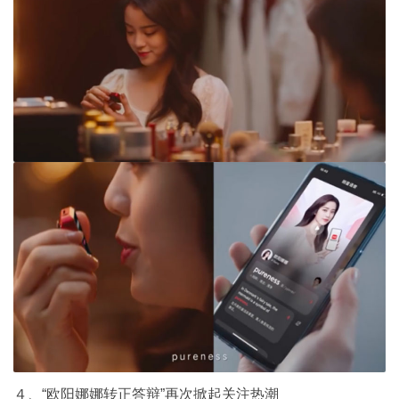
４、“欧阳娜娜转正答辩”再次掀起关注热潮