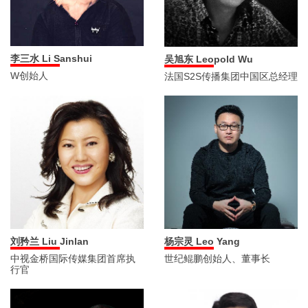
李三水 Li Sanshui
吴旭东 Leopold Wu
W创始人
法国S2S传播集团中国区总经理
刘矜兰 Liu Jinlan
杨宗灵 Leo Yang
中视金桥国际传媒集团首席执
世纪鲲鹏创始人、董事长
行官