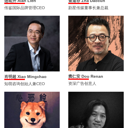
连祐升 Alan Lien
查道存 Zha Daocun
传鉴国际品牌管理CEO
剧星传媒董事长兼总裁
窦仁安 Dou Renan
肖明超 Xiao Mingchao
资深广告创意人
知萌咨询创始人兼CEO