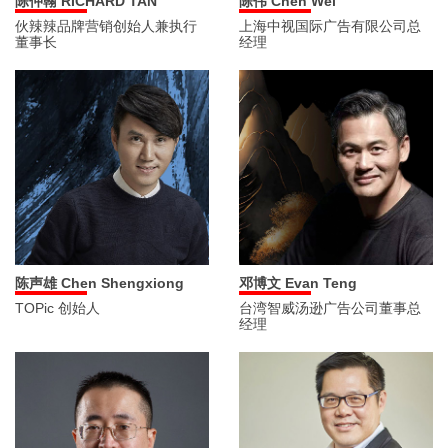
陈仲翰 RICHARD TAN
陈伟 Chen Wei
伙辣辣品牌营销创始人兼执行
上海中视国际广告有限公司总
董事长
经理
陈声雄 Chen Shengxiong
邓博文 Evan Teng
TOPic 创始人
台湾智威汤逊广告公司董事总
经理