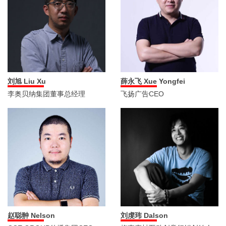
薛永飞 Xue Yongfei
刘旭 Liu Xu
飞扬广告CEO
李奥贝纳集团董事总经理
赵聪翀 Nelson
刘虔玮 Dalson