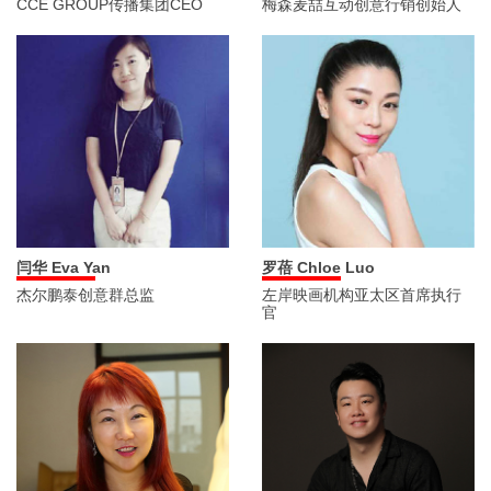
CCE GROUP传播集团CEO
梅森麦喆互动创意行销创始人
闫华 Eva Yan
罗蓓 Chloe Luo
杰尔鹏泰创意群总监
左岸映画机构亚太区首席执行
官