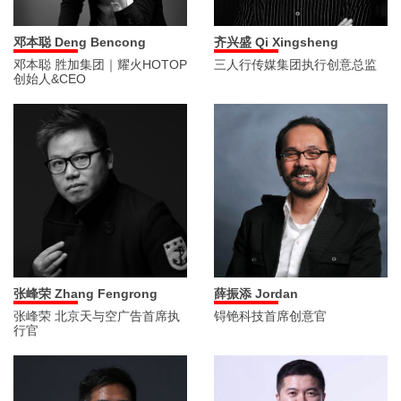
邓本聪 Deng Bencong
齐兴盛 Qi Xingsheng
邓本聪 胜加集团｜耀火HOTOP
三人行传媒集团执行创意总监
创始人&CEO
张峰荣 Zhang Fengrong
薛振添 Jordan
张峰荣 北京天与空广告首席执
锝铯科技首席创意官
行官