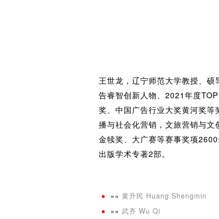
王世龙，辽宁师范大学教授、硕
告睿智创新人物、2021年度TO
奖、中国广告行业大奖黄河奖等
播与社会化营销，文旅营销与文
金犊奖、大广赛等赛事奖项260
出版学术专著2部。
««
黄升民 Huang Shengmin
»»
武齐 Wu Qi