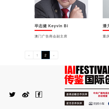
毕志健 Keyvin Bi
潘力
澳门广告商会副主席
重
«
1
2
»