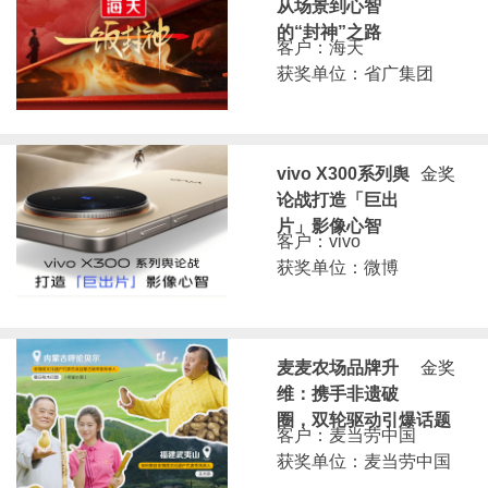
从场景到心智
的“封神”之路
客户：海天
获奖单位：省广集团
vivo X300系列舆
金奖
论战打造「巨出
片」影像心智
客户：vivo
获奖单位：微博
麦麦农场品牌升
金奖
维：携手非遗破
圈，双轮驱动引爆话题
客户：麦当劳中国
获奖单位：麦当劳中国