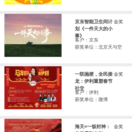
京东智能卫生间计
金奖
划《一件天大的小
事》
客户：京东
获奖单位：北京天与空
一联抛梗，全民接
金奖
龙：伊利重塑春节
社交
客户：伊利
获奖单位：微博
海天×一饭封神：
金奖