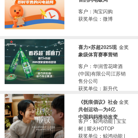
客户：淘宝闪购
获奖单位：微博
喜力×苏超2025现
金奖
象级体育赛事营销
客户：华润雪花啤酒
(中国)有限公司江苏销
售分公司
获奖单位：新升代
《抚痕倡议》社会
金奖
共创运动—为4亿
中国妈妈推动改变
客户：鲸鸿动能 | 宝宝
树 | 耀火HOTOP
获奖单位：鲸鸿动能 |