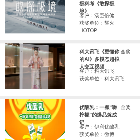
极科考《敢探极
境》
客户：汤臣倍健
获奖单位：耀火
HOTOP
科大讯飞《更懂你
金奖
的AI》多模态超拟
人交互视频
客户：科大讯飞
获奖单位：科大讯飞
优酸乳：一颗“嚼
金奖
柠檬”的爆品炼成
记
客户：伊利优酸乳
获奖单位：微博