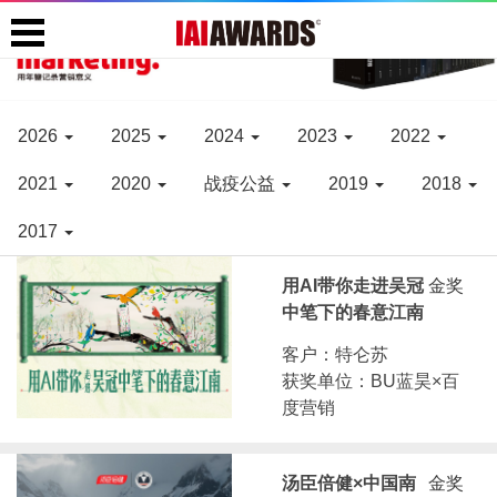
2026
2025
2024
2023
2022
2021
2020
战疫公益
2019
2018
2017
用AI带你走进吴冠
金奖
中笔下的春意江南
客户：特仑苏
获奖单位：BU蓝昊×百
度营销
汤臣倍健×中国南
金奖