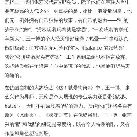
选择王一博和张艺兴代言VIP会员，除了他们在年轻人当中
拥有极高的人气之外，更重要的是，相比一般流量明星，他
们无一例外拥有自己独特的故事，有自己的魅力——“神的
孩子在跳舞”、“滑板玩着玩着就是学霸”、“一赛成名的摩托
车新人”，王一博的个人经历很好诠释了热爱一件事就认真
做到极致；而被称为无可替代的“人间balance”的张艺兴”，
曾说“够拼够敢就会有答案”，工作累到晕倒也不轻言放弃。
这些特质都在年轻用户心中是“酷”的代表，也是他们所热衷
追随的。
在优酷自制的大热综艺《这！就是街舞3》中，王一博、张
艺兴作为导师，无论是个人展现的专业实力还是带领战队
battle时，无时不在展现着“酷”的魅力。后续他们还将各自有
新剧《冰雨火》、《落花时节》在优酷播出。王一博、张艺
兴的“酷”和优酷的绑定是深度的，既有个人特质的酷，又有
作品和角色塑造的酷。