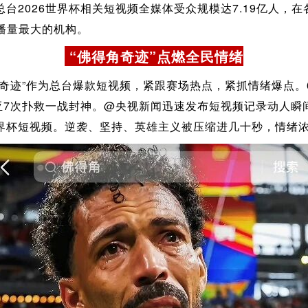
台2026世界杯相关短视频全媒体受众规模达7.19亿人，
传播量最大的机构。
“佛得角奇迹”点燃全民情绪
奇迹”作为总台爆款短视频，紧跟赛场热点，紧抓情绪爆点。6
亚7次扑救一战封神。@央视新闻迅速发布短视频记录动人瞬间
界杯短视频。逆袭、坚持、英雄主义被压缩进几十秒，情绪