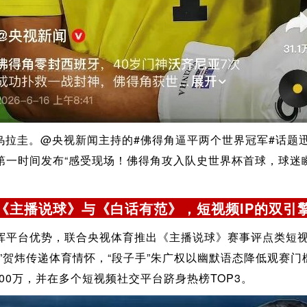
平乌拉圭。@央视新闻主持的#佛得角逼平两个世界冠军#话题
第一时间发布“感受现场！佛得角攻入队史世界杯首球，球迷
《主播说球》与《白话有范》，短视频IP的双引
挥平台优势，联合央视体育推出《主播说球》赛事评点类短视
”贺炜传递体育情怀，“段子手”朱广权以幽默语态降低观赛
00万，并在多个短视频社交平台跻身热榜TOP3。