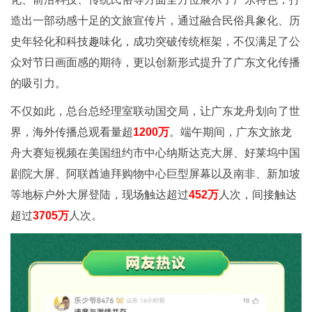
造出一部动感十足的文旅宣传片，通过融合民俗具象化、历
史年轻化和科技趣味化，成功突破传统框架，不仅满足了公
众对节日画面感的期待，更以创新形式提升了广东文化传播
的吸引力。
不仅如此，总台总经理室联动国交局，让广东龙舟划向了世
界，海外传播总观看量超
1200万
。端午期间，广东文旅龙
舟大赛短视频在美国纽约市中心纳斯达克大屏、好莱坞中国
剧院大屏、阿联酋迪拜购物中心巨型屏幕以及南非、新加坡
等地标户外大屏登陆，现场触达超过
452万
人次，间接触达
超过
3705万
人次。