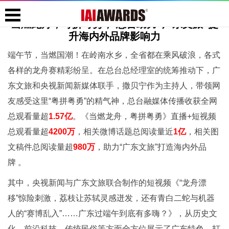
当燃龙舟，粤拼粤勇， 总台助力“广东文旅”提
升海内外品牌影响力
端午节，当燃国潮！在岭南水乡，全省都在乘风破浪，各式
各样的龙舟赛精彩纷呈。在总台总经理室的统筹推动下，广
东文旅和央视新闻新媒体联手，撒贝宁作为主持人，带领网
友感受这里“粤拼粤勇”的精气神，总台融媒体传播收获全网
总观看量超
1.57亿
。《当燃龙舟，粤拼粤勇》直播+短视频
总观看量超
4200万
，相关微博话题总阅读量近
1亿
，相关图
文稿件总阅读量超
980万
，助力“广东文旅”打造海内外品
牌 。
其中，央视新闻与广东文旅联合制作的短视频《“龙舟漂
移”惊险刺激，荔枝让苏轼灵感迸发，还有青白二蛇与机器
人的“赛博乱入”……广东过端午到底有多嗨？》，从历史文
化、前沿科技、传统民俗等方面全方位展示了广东特色，打