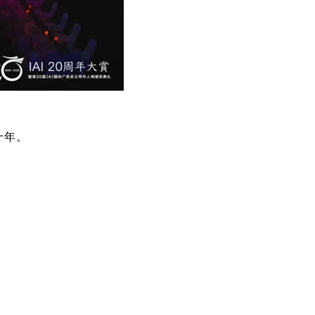
十年。
。