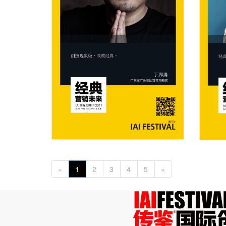
«
1
2
3
4
5
»