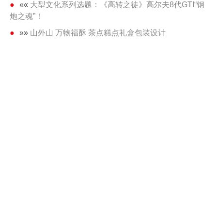
««
大型文化系列选题：《高转之徒》高尔夫8代GTI“钢
炮之魂”！
»»
山外山 万物福酥 茶点糕点礼盒包装设计