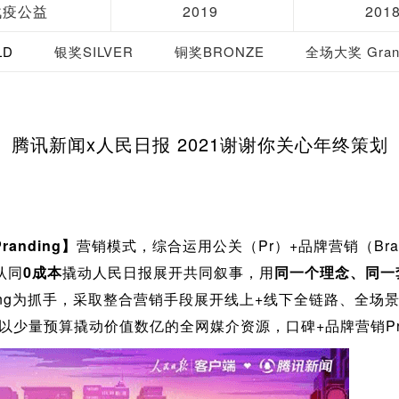
战疫公益
2019
201
LD
银奖SILVER
铜奖BRONZE
全场大奖 Grand
腾讯新闻x人民日报 2021谢谢你关心年终策划
randing】
营销模式，综合运用公关（Pr）+品牌营销（Bra
认同
0成本
撬动人民日报展开共同叙事，用
同一个理念、同一
ding为抓手，采取整合营销手段展开线上+线下全链路、全场
以少量预算撬动价值数亿的全网媒介资源，口碑+品牌营销Pra