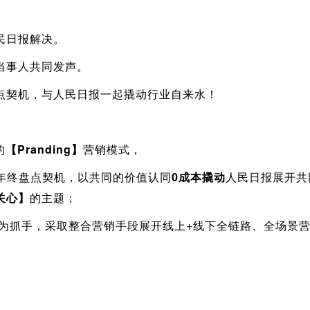
民日报解决。
当事人共同发声。
点契机，与人民日报一起撬动行业自来水！
的
【Pranding】
营销模式，
合年终盘点契机，以共同的价值认同
0成本撬动
人民日报展开共
关心】
的主题；
ng）为抓手，采取整合营销手段展开线上+线下全链路、全场景
：