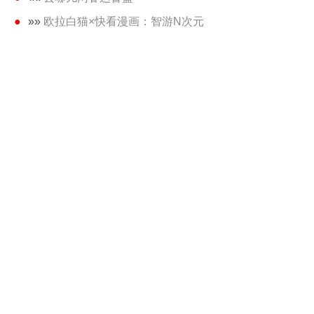
»»
欧拉白猫×快看漫画：智游N次元