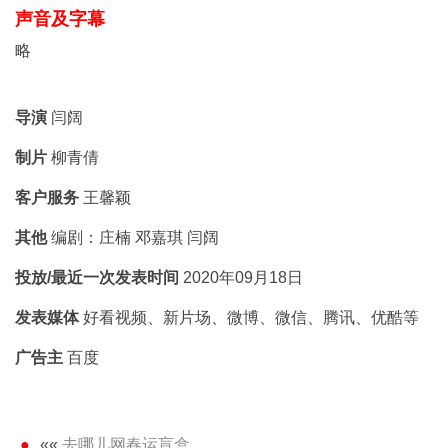
声音及字幕
略
导演
闫阔
制片
柳青倩
客户服务
王馨颖
其他
编剧：庄楠 邓嘉琪 闫阔
投放/最近一次发表时间
2020年09月18日
发表媒体
好看视频、新片场、微博、微信、腾讯、优酷等
广告主
百度
««
去哪儿网春运盲盒