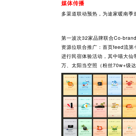
媒体传播
多渠道联动预热，为途家暖南季
第一波次32家品牌联合Co-br
资源位联合推广：首页feed流
进行民宿体验活动，其中喵大仙带
万、太阳当空照（粉丝70w+级