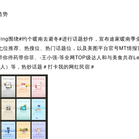
造势
anding围绕#约个暖南去避冬#进行话题炒作，宣布途家暖
第七位推荐、热搜位、热门话题位，以及美图平台官号MT情报官p
你停药带你菲、-王小强-等全网TOP级达人和与美食共存Le
达人）等，热炒话题＃打卡我的网红民宿＃